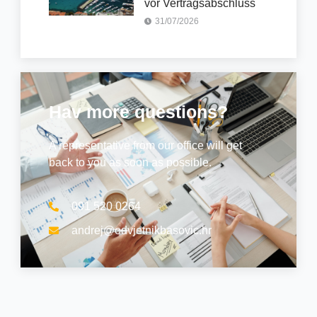
vor Vertragsabschluss
31/07/2026
Hav more questions?
A representative from our office will get
back to you as soon as possible.
091 520 0264
andrej@odvjetnikbasovic.hr