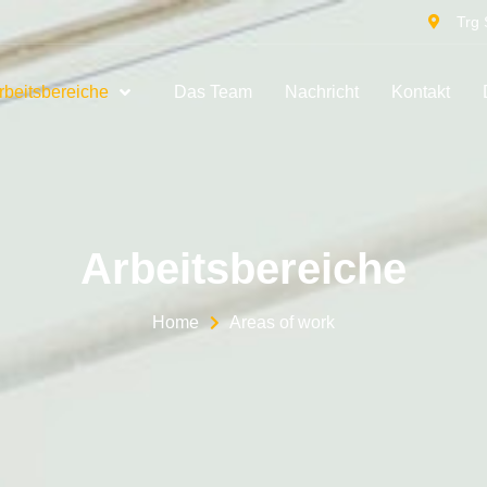
Trg 
rbeitsbereiche
Das Team
Nachricht
Kontakt
Arbeitsbereiche
Home
Areas of work