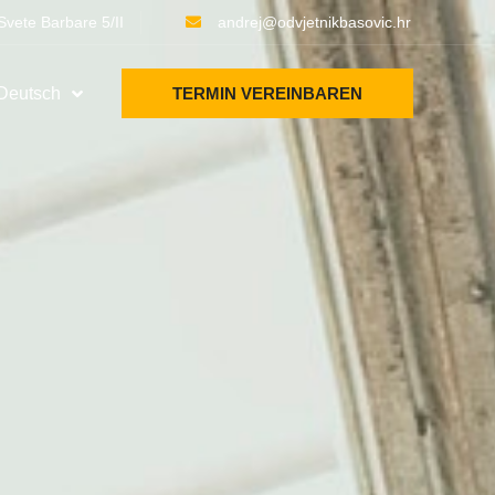
Svete Barbare 5/II
andrej@odvjetnikbasovic.hr
Deutsch
TERMIN VEREINBAREN