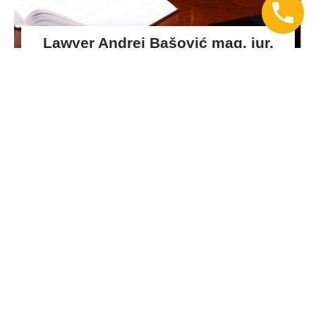
Lawyer Andrej Bašović mag. iur.
Gerichtsdolmetscher für Englisch