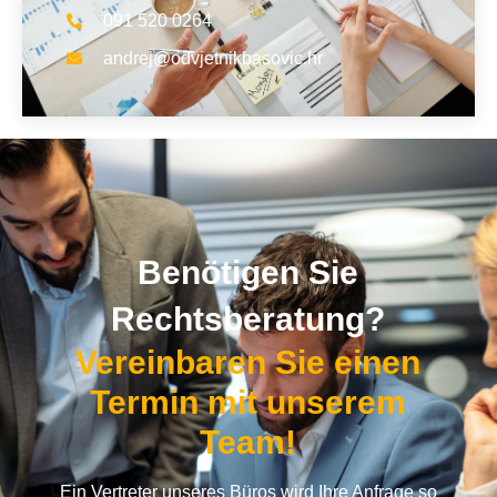
091 520 0264
andrej@odvjetnikbasovic.hr
Benötigen Sie
Rechtsberatung?
Vereinbaren Sie einen
Termin mit unserem
Team!
Ein Vertreter unseres Büros wird Ihre Anfrage so