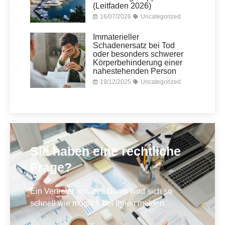
(Leitfaden 2026)
16/07/2026
Uncategorized
Immaterieller
Schadenersatz bei Tod
oder besonders schwerer
Körperbehinderung einer
nahestehenden Person
19/12/2025
Uncategorized
Sie haben eine rechtliche
Frage?
Ein Vertreter unseres Büros wird sich so
schnell wie möglich bei Ihnen melden.