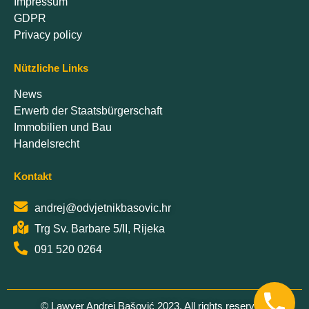
Impressum
GDPR
Privacy policy
Nützliche Links
News
Erwerb der Staatsbürgerschaft
Immobilien und Bau
Handelsrecht
Kontakt
andrej@odvjetnikbasovic.hr
Trg Sv. Barbare 5/II, Rijeka
091 520 0264
© Lawyer Andrej Bašović 2023. All rights reserved.