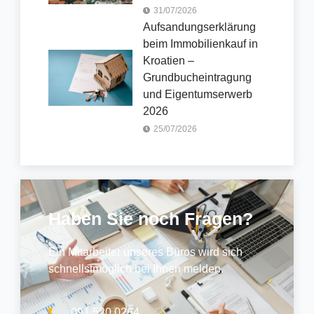
31/07/2026
Aufsandungserklärung
beim Immobilienkauf in
Kroatien –
Grundbucheintragung
und Eigentumserwerb
2026
25/07/2026
Haben Sie noch Fragen?
Ein Mitarbeiter unseres Büros wird sich
schnellstmöglich bei Ihnen melden.
091 520 0264