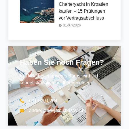
Charteryacht in Kroatien
kaufen – 15 Prüfungen
vor Vertragsabschluss
31/07/2026
Haben Sie noch Fragen?
Ein Mitarbeiter unseres Büros wird sich
schnellstmöglich bei Ihnen melden.
091 520 0264
andrej@odvjetnikbasovic.hr