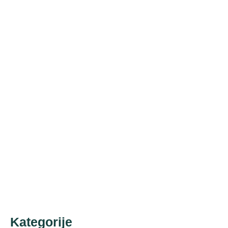
travanj 2026
ožujak 2026
veljača 2026
siječanj 2026
prosinac 2025
studeni 2025
listopad 2025
rujan 2025
kolovoz 2025
svibanj 2025
kolovoz 2023
Kategorije