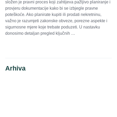
složen je pravni proces koji zahtijeva pažljivo planiranje i
provjeru dokumentacije kako bi se izbjegle pravne
poteškoće. Ako planirate kupiti ili prodati nekretninu,
važno je razumjeti zakonske obveze, porezne aspekte i
sigurnosne mjere koje trebate poduzeti. U nastavku
donosimo detaljan pregled ključnih …
Read More »
Arhiva
kolovoz 2026
srpanj 2026
lipanj 2026
svibanj 2026