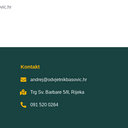
vic.hr
Kontakt
andrej@odvjetnikbasovic.hr
Trg Sv. Barbare 5/II, Rijeka
091 520 0264