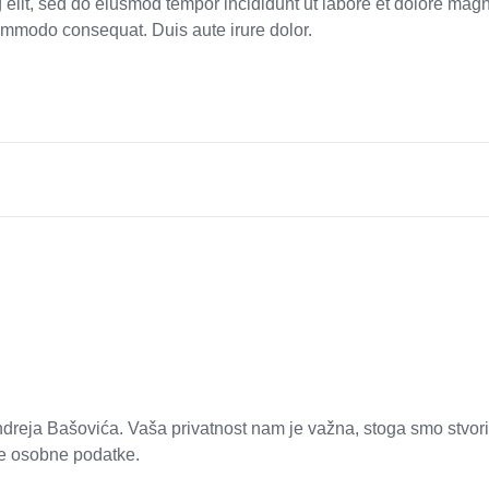
 elit, sed do eiusmod tempor incididunt ut labore et dolore ma
commodo consequat. Duis aute irure dolor.
ndreja Bašovića. Vaša privatnost nam je važna, stoga smo stvoril
še osobne podatke.