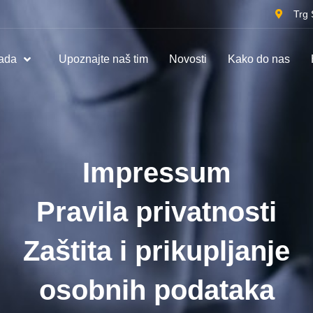
Trg 
rada
Upoznajte naš tim
Novosti
Kako do nas
Impressum
Pravila privatnosti
Zaštita i prikupljanje
osobnih podataka