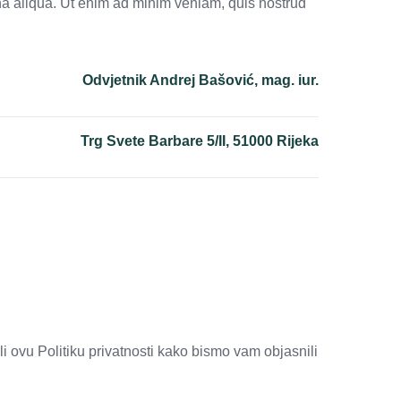
gna aliqua. Ut enim ad minim veniam, quis nostrud
Odvjetnik Andrej Bašović, mag. iur.
Trg Svete Barbare 5/II, 51000 Rijeka
i ovu Politiku privatnosti kako bismo vam objasnili