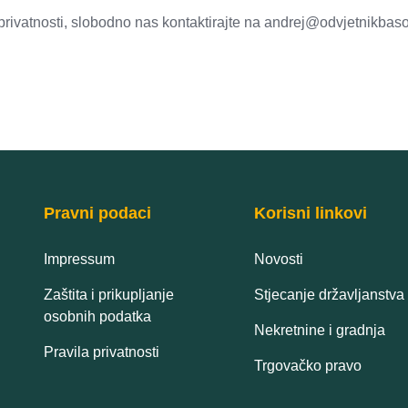
privatnosti, slobodno nas kontaktirajte na andrej@odvjetnikbaso
Pravni podaci
Korisni linkovi
Impressum
Novosti
Zaštita i prikupljanje
Stjecanje državljanstva
osobnih podatka
Nekretnine i gradnja
Pravila privatnosti
Trgovačko pravo