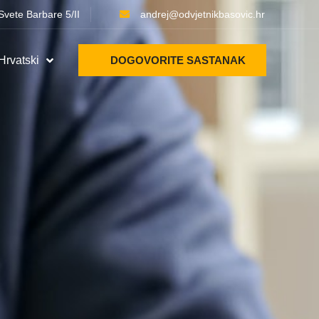
Svete Barbare 5/II
andrej@odvjetnikbasovic.hr
Hrvatski
DOGOVORITE SASTANAK