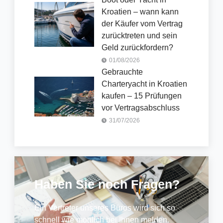
Kroatien – wann kann
der Käufer vom Vertrag
zurücktreten und sein
Geld zurückfordern?
01/08/2026
Gebrauchte
Charteryacht in Kroatien
kaufen – 15 Prüfungen
vor Vertragsabschluss
31/07/2026
Haben Sie noch Fragen?
Ein Vertreter unseres Büros wird sich so
schnell wie möglich bei Ihnen melden.