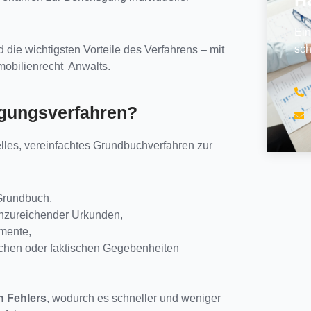
Ein
sch
d die wichtigsten Vorteile des Verfahrens – mit
mobilienrecht Anwalts.
tigungsverfahren?
elles, vereinfachtes Grundbuchverfahren zur
 Grundbuch,
unzureichender Urkunden,
umente,
lichen oder faktischen Gegebenheiten
n Fehlers
, wodurch es schneller und weniger