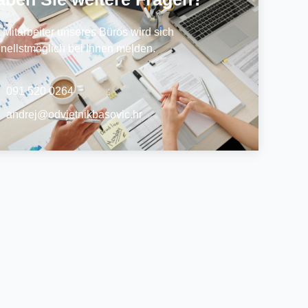
 Mitarbeiter unseres Büros wird sich
nellstmöglich bei Ihnen melden.
091 520 0264
andrej@odvjetnikbasovic.hr