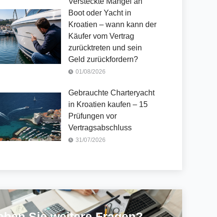
Versteckte Mängel an
Boot oder Yacht in
Kroatien – wann kann der
Käufer vom Vertrag
zurücktreten und sein
Geld zurückfordern?
01/08/2026
Gebrauchte Charteryacht
in Kroatien kaufen – 15
Prüfungen vor
Vertragsabschluss
31/07/2026
aben Sie weitere Fragen?