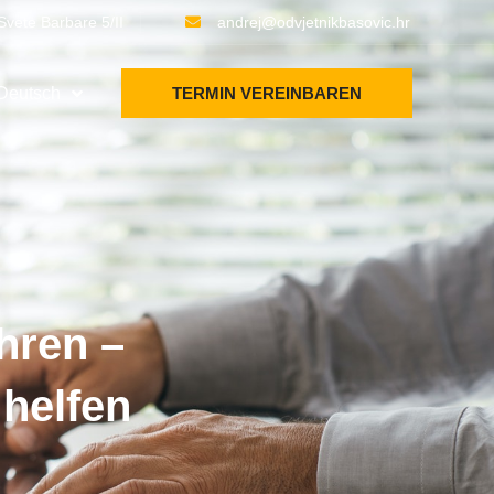
Svete Barbare 5/II
andrej@odvjetnikbasovic.hr
Deutsch
TERMIN VEREINBAREN
hren –
 helfen