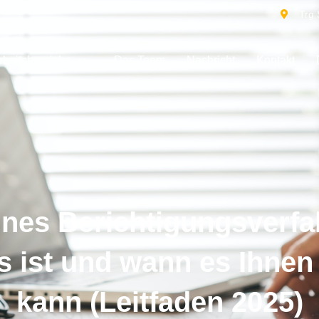
Trg 
rbeitsbereiche
Das Team
Nachricht
Kontakt
lnes Berichtigungsverfa
 ist und wann es Ihnen
kann (Leitfaden 2025)