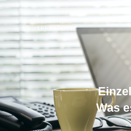
Home
A
Einze
Was es