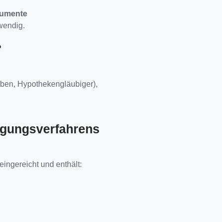
kumente
wendig.
?
Erben, Hypothekengläubiger),
tigungsverfahrens
ingereicht und enthält: