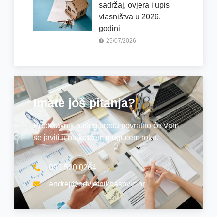
sadržaj, ovjera i upis
vlasništva u 2026.
godini
25/07/2026
Imate još pitanja?
Predstavnik našeg ureda povratno će Vam
se javiti u najkraćem mogućem roku.
091 520 0264
andrej@odvjetnikbasovic.hr