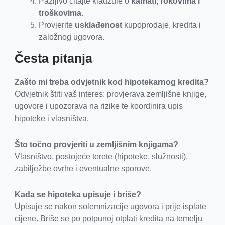
Pažljivo čitajte klauzule o
kamati, rokovima i
troškovima
.
Provjerite
usklađenost
kupoprodaje, kredita i
založnog ugovora.
Česta pitanja
Zašto mi treba odvjetnik kod hipotekarnog kredita?
Odvjetnik štiti vaš interes: provjerava zemljišne knjige,
ugovore i upozorava na rizike te koordinira upis
hipoteke i vlasništva.
Što točno provjeriti u zemljišnim knjigama?
Vlasništvo, postojeće terete (hipoteke, služnosti),
zabilježbe ovrhe i eventualne sporove.
Kada se hipoteka upisuje i briše?
Upisuje se nakon solemnizacije ugovora i prije isplate
cijene. Briše se po potpunoj otplati kredita na temelju