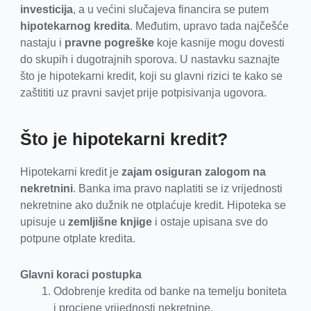
investicija
, a u većini slučajeva financira se putem
hipotekarnog kredita
. Međutim, upravo tada najčešće
nastaju i
pravne pogreške
koje kasnije mogu dovesti
do skupih i dugotrajnih sporova. U nastavku saznajte
što je hipotekarni kredit, koji su glavni rizici te kako se
zaštititi uz pravni savjet prije potpisivanja ugovora.
Što je hipotekarni kredit?
Hipotekarni kredit je
zajam osiguran zalogom na
nekretnini
. Banka ima pravo naplatiti se iz vrijednosti
nekretnine ako dužnik ne otplaćuje kredit. Hipoteka se
upisuje u
zemljišne knjige
i ostaje upisana sve do
potpune otplate kredita.
Glavni koraci postupka
Odobrenje kredita od banke na temelju boniteta
i procjene vrijednosti nekretnine.