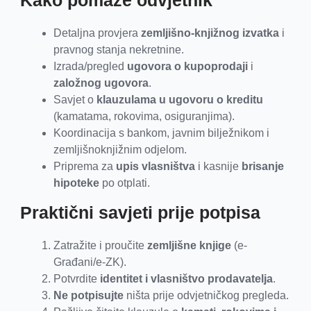
Kako pomaže odvjetnik
Detaljna provjera
zemljišno-knjižnog izvatka
i
pravnog stanja nekretnine.
Izrada/pregled
ugovora o kupoprodaji
i
založnog ugovora
.
Savjet o
klauzulama u ugovoru o kreditu
(kamatama, rokovima, osiguranjima).
Koordinacija s bankom, javnim bilježnikom i
zemljišnoknjižnim odjelom.
Priprema za
upis vlasništva
i kasnije
brisanje
hipoteke
po otplati.
Praktični savjeti prije potpisa
Zatražite i proučite
zemljišne knjige
(e-
Građani/e-ZK).
Potvrdite
identitet i vlasništvo prodavatelja
.
Ne potpisujte
ništa prije odvjetničkog pregleda.