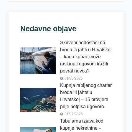
Nedavne objave
Skriveni nedostaci na
brodu ili jahti u Hrvatskoj
– kada kupac može
raskinuti ugovor i tražiti
povrat novca?
01/08/2026
Kupnja rabljenog charter
broda ili jahte u
Hrvatskoj – 15 provjera
prije potpisa ugovora
31/07/2026
Tabularna izjava kod
kupnje nekretnine –