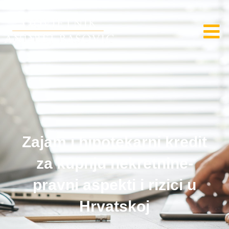
Zajam i hipotekarni kredit
za kupnju nekretnine-
pravni aspekti i rizici u
Hrvatskoj