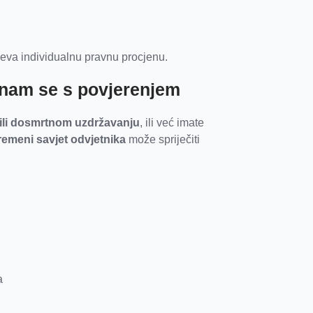
jeva individualnu pravnu procjenu.
e nam se s povjerenjem
ili dosmrtnom uzdržavanju
, ili već imate
emeni savjet odvjetnika
može spriječiti
a