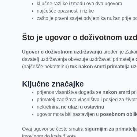
ključne razlike između ova dva ugovora
najčešće opasnosti i rizike
zašto je pravni savjet odvjetnika nužan prije p
Što je ugovor o doživotnom uz
Ugovor o doživotnom uzdržavanju
uređen je Zako
davatelj uzdržavanja obvezuje uzdržavati primatelja
(najčešće nekretninu)
tek nakon smrti primatelja u
Ključne značajke
prijenos vlasništva događa se
nakon smrti
pri
primatelj zadržava vlasništvo i posjed za život
nekretnina
ne ulazi u ostavinu
ugovor mora biti sastavljen u
posebnom obli
Ovaj ugovor se često smatra
sigurnijim za primatel
imovinom do kraja života.