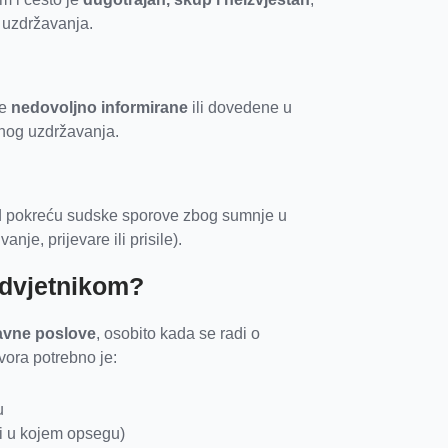
 uzdržavanja.
be
nedovoljno informirane
ili dovedene u
nog uzdržavanja.
ad pokreću sudske sporove zbog sumnje u
je, prijevare ili prisile).
odvjetnikom?
ravne poslove
, osobito kada se radi o
vora potrebno je:
u
 i u kojem opsegu)