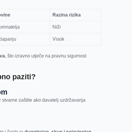
ovine
Razina rizika
primatelja
Niži
lapanju
Visok
tva
, što izravno utječe na pravnu sigurnost
bno paziti?
om
 stvarne zaštite ako davatelj uzdržavanja
m i često je
dugotrajan, skup i neizvjestan
,