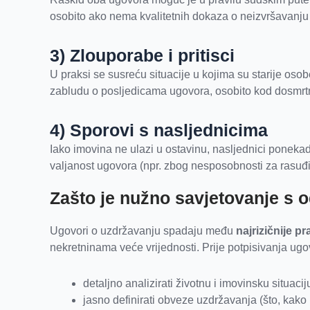
osobito ako nema kvalitetnih dokaza o neizvršavanju
3) Zlouporabe i pritisci
U praksi se susreću situacije u kojima su starije oso
zabludu o posljedicama ugovora, osobito kod dosmrt
4) Sporovi s nasljednicima
Iako imovina ne ulazi u ostavinu, nasljednici ponek
valjanost ugovora (npr. zbog nesposobnosti za rasuđivan
Zašto je nužno savjetovanje s 
Ugovori o uzdržavanju spadaju među
najrizičnije p
nekretninama veće vrijednosti. Prije potpisivanja ugo
detaljno analizirati životnu i imovinsku situacij
jasno definirati obveze uzdržavanja (što, kako