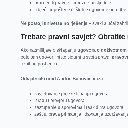
procijeniti pravne i porezne posljedice
izbjeći nepoštene ili štetne ugovorne odredbe
Ne postoji univerzalno rješenje
– svaki slučaj zahti
Trebate pravni savjet? Obratit
Ako razmišljate o sklapanju
ugovora o doživotnom 
potpisan ugovor i niste sigurni u svoja prava,
pravovr
ozbiljne posljedice.
Odvjetnički ured Andrej Bašović
pruža:
savjetovanje prije sklapanja ugovora
izradu i provjeru ugovora
zastupanje u sporovima i raskidima ugovora
zaštitu prava primatelja i davatelja uzdržavanj