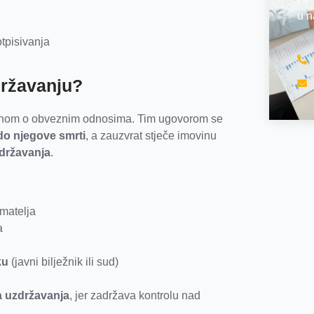
u n
otpisivanja
državanju?
nom o obveznim odnosima. Tim ugovorom se
do njegove smrti
, a zauzvrat stječe imovinu
zdržavanja
.
matelja
a
ku
(javni bilježnik ili sud)
ja uzdržavanja
, jer zadržava kontrolu nad