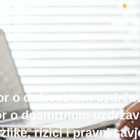
Trg 
rada
Upoznajte naš tim
Novosti
Kako do nas
r o doživotnom uzdržav
r o dosmrtnom uzdržav
zlike, rizici i pravni savj