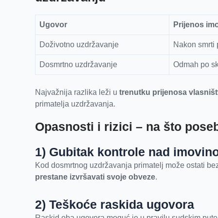
Ugovor
Prijenos im
Doživotno uzdržavanje
Nakon smrti 
Dosmrtno uzdržavanje
Odmah po sk
Najvažnija razlika leži u
trenutku prijenosa vlasniš
primatelja uzdržavanja.
Opasnosti i rizici – na što pose
1) Gubitak kontrole nad imovin
Kod dosmrtnog uzdržavanja primatelj može ostati bez
prestane izvršavati svoje obveze
.
2) Teškoće raskida ugovora
Raskid oba ugovora moguć je u pravilu sudskim pute