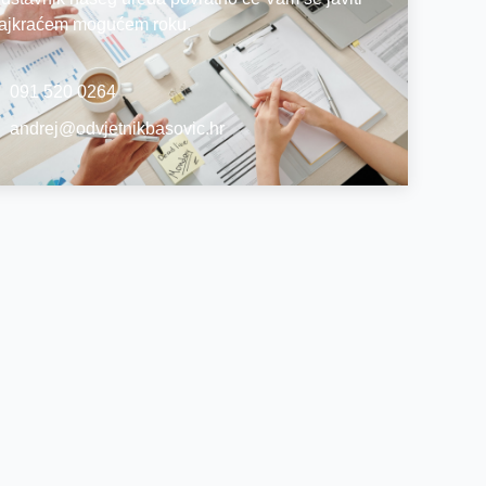
ajkraćem mogućem roku.
091 520 0264
andrej@odvjetnikbasovic.hr