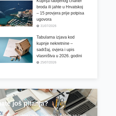
Kupnja rabljenog charter
broda ili jahte u Hrvatskoj
– 15 provjera prije potpisa
ugovora
31/07/2026
Tabularna izjava kod
kupnje nekretnine –
sadržaj, ovjera i upis
vlasništva u 2026. godini
25/07/2026
ate još pitanja?
dstavnik našeg ureda povratno će Vam se javiti