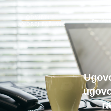
Područja 
Ugovo
ugovo
ra