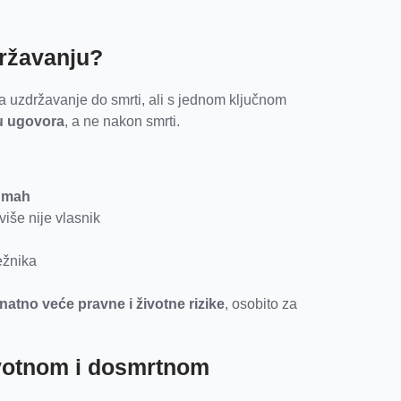
ržavanju?
a uzdržavanje do smrti, ali s jednom ključnom
u ugovora
, a ne nakon smrti.
dmah
više nije vlasnik
ežnika
natno veće pravne i životne rizike
, osobito za
ivotnom i dosmrtnom