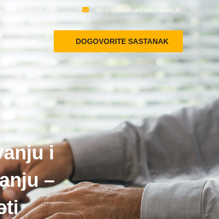
Svete Barbare 5/II
andrej@odvjetnikbasovic.hr
Hrvatski
DOGOVORITE SASTANAK
anju i
anju –
eti