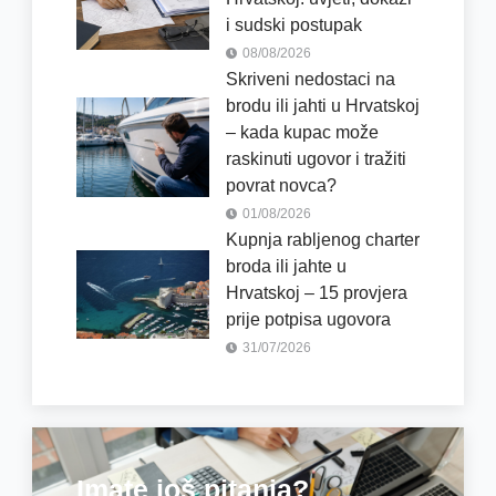
i sudski postupak
08/08/2026
Skriveni nedostaci na
brodu ili jahti u Hrvatskoj
– kada kupac može
raskinuti ugovor i tražiti
povrat novca?
01/08/2026
Kupnja rabljenog charter
broda ili jahte u
Hrvatskoj – 15 provjera
prije potpisa ugovora
31/07/2026
Imate još pitanja?