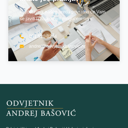
Predstavnik našeg ureda povratno će Vam
se javiti u najkraćem mogućem roku.
091 520 0264
andrej@odvjetnikbasovic.hr