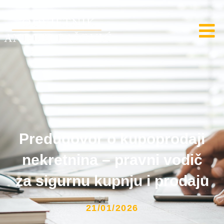
Predugovor o kupoprodaji
nekretnina – pravni vodič
za sigurnu kupnju i prodaju
21/01/2026