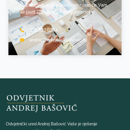
Predstavnik našeg ureda povratno će Vam
se javiti u najkraćem mogućem roku.
091 520 0264
andrej@odvjetnikbasovic.hr
Odvjetnički ured Andrej Bašović Vaše je rješenje