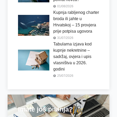
01/08/2026
Kupnja rabljenog charter
broda ili jahte u
Hrvatskoj – 15 provjera
prije potpisa ugovora
31/07/2026
Tabularna izjava kod
kupnje nekretnine –
sadržaj, ovjera i upis
vlasništva u 2026.
godini
25/07/2026
Imate još pitanja?