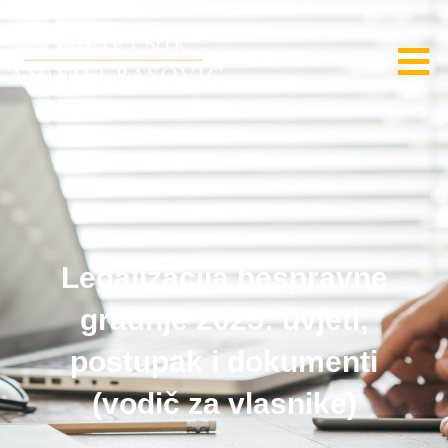
Legalizacija bespravne
gradnje 2025: uvjeti,
postupak i dokumenti
(vodič za vlasnike)