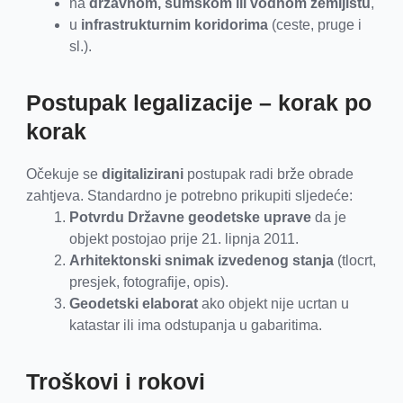
na
državnom, šumskom ili vodnom zemljištu
,
u
infrastrukturnim koridorima
(ceste, pruge i
sl.).
Postupak legalizacije – korak po
korak
Očekuje se
digitalizirani
postupak radi brže obrade
zahtjeva. Standardno je potrebno prikupiti sljedeće:
Potvrdu Državne geodetske uprave
da je
objekt postojao prije 21. lipnja 2011.
Arhitektonski snimak izvedenog stanja
(tlocrt,
presjek, fotografije, opis).
Geodetski elaborat
ako objekt nije ucrtan u
katastar ili ima odstupanja u gabaritima.
Troškovi i rokovi