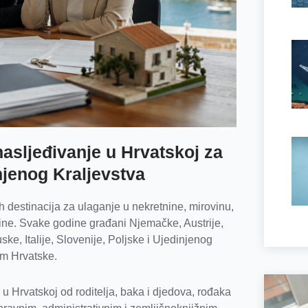
asljeđivanje u Hrvatskoj za
njenog Kraljevstva
h destinacija za ulaganje u nekretnine, mirovinu,
nine. Svake godine građani Njemačke, Austrije,
e, Italije, Slovenije, Poljske i Ujedinjenog
jem Hrvatske.
 u Hrvatskoj od roditelja, baka i djedova, rođaka