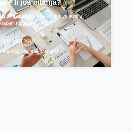
ate li još pitanja?
dstavnik našeg ureda će vam se javiti u
jkraćem mogućem roku.
091 520 0264
andrej@odvjetnikbasovic.hr