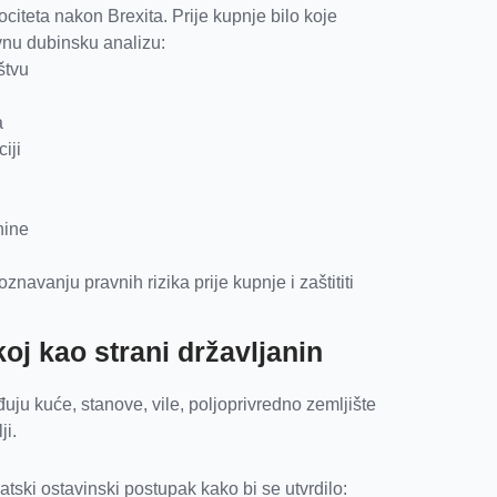
iteta nakon Brexita. Prije kupnje bilo koje
avnu dubinsku analizu:
štvu
a
iji
nine
avanju pravnih rizika prije kupnje i zaštititi
oj kao strani državljanin
ju kuće, stanove, vile, poljoprivredno zemljište
ji.
tski ostavinski postupak kako bi se utvrdilo: