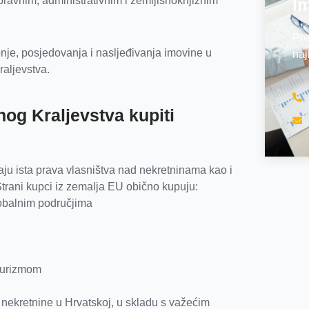
 pravnim, administrativnim i zemljišnoknjižnim
Im
Pre
nje, posjedovanja i nasljeđivanja imovine u
na
aljevstva.
nog Kraljevstva kupiti
ju ista prava vlasništva nad nekretninama kao i
 Strani kupci iz zemalja EU obično kupuju:
obalnim područjima
 turizmom
 nekretnine u Hrvatskoj, u skladu s važećim