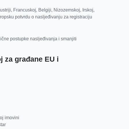
triji, Francuskoj, Belgiji, Nizozemskoj, Irskoj,
uropsku potvrdu o nasljeđivanju za registraciju
čne postupke nasljeđivanja i smanjiti
j za građane EU i
oj imovini
tar