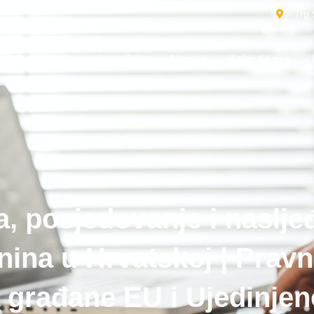
Trg 
rada
Upoznajte naš tim
Novosti
Kako do nas
, posjedovanje i naslje
nina u Hrvatskoj | Pravn
 građane EU i Ujedinje