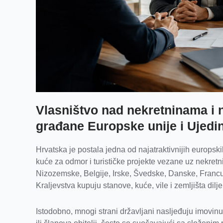
Vlasništvo nad nekretninama i n
građane Europske unije i Ujedi
Hrvatska je postala jedna od najatraktivnijih europski
kuće za odmor i turističke projekte vezane uz nekret
Nizozemske, Belgije, Irske, Švedske, Danske, Francusk
Kraljevstva kupuju stanove, kuće, vile i zemljišta dil
Istodobno, mnogi strani državljani nasljeđuju imovinu