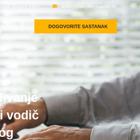
Svete Barbare 5/II
andrej@odvjetnikbasovic.hr
Hrvatski
DOGOVORITE SASTANAK
đivanje
i vodič
nog