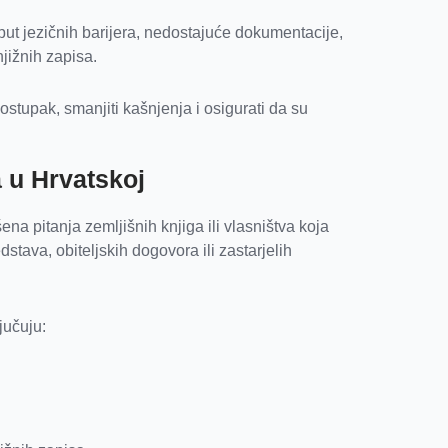
put jezičnih barijera, nedostajuće dokumentacije,
njižnih zapisa.
stupak, smanjiti kašnjenja i osigurati da su
 u Hrvatskoj
na pitanja zemljišnih knjiga ili vlasništva koja
dstava, obiteljskih dogovora ili zastarjelih
jučuju: