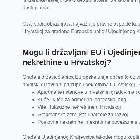
ili članova obitelji, često se suočavajući sa složenim
postupcima.
Ovaj vodič objašnjava najvažnije pravne aspekte kup
Hrvatskoj za građane Europske unije i Ujedinjenog Kr
Mogu li državljani EU i Ujedinje
nekretnine u Hrvatskoj?
Građani država članica Europske unije općenito uživa
hrvatski državljani pri kupnji nekretnina u Hrvatskoj.
Apartmane i stanove u hrvatskim gradovima i 
Kuće i kuće za odmor na jadranskoj obali
Vile i luksuzne nekretnine u Hrvatskoj
Građevinska zemljišta i parcele za razvoj
Poslovne nekretnine i nekretnine povezane s
Građani Ujedinjenog Kraljevstva također mogu kupiti