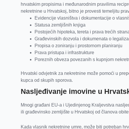
hrvatskim propisima i međunarodnim pravilima reciproc
nekretnine u Hrvatskoj, bitno je provesti temeljitu pr
Evidencije vlasništva i dokumentacije o vlasni
Statusa zemljišnih knjiga
Postojećih hipoteka, tereta i prava trećih stran
Građevinskih dozvola i dokumenata o legalizac
Propisa o zoniranju i prostornom planiranju
Prava pristupa i infrastrukture
Poreznih obveza povezanih s kupnjom nekret
Hrvatski odvjetnik za nekretnine može pomoći u prepozn
kupca od skupih sporova.
Nasljeđivanje imovine u Hrvatsk
Mnogi građani EU-a i Ujedinjenog Kraljevstva nasljeđu
ili građevinsko zemljište u Hrvatskoj od članova obitel
Kada vlasnik nekretnine umre, može biti potreban hrva