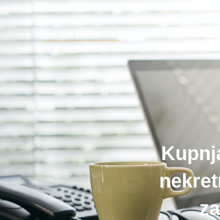
Područja 
Kupnja
nekret
za