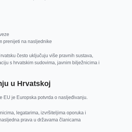
bveze
 prenijeti na nasljednike
Hrvatsku često uključuju više pravnih sustava,
iju s hrvatskim sudovima, javnim bilježnicima i
nju u Hrvatskoj
e EU je Europska potvrda o nasljeđivanju.
cima, legatarima, izvršiteljima oporuka i
i nasljedna prava u državama članicama