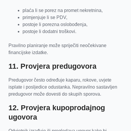
plaća li se porez na promet nekretnina,
primjenjuje li se PDV,
postoje li porezna oslobođenja,
postoje li dodatni troškovi.
Pravilno planiranje može spriječiti neočekivane
financijske izdatke.
11. Provjera predugovora
Predugovor često određuje kaparu, rokove, uvjete
isplate i posljedice odustanka. Nepravilno sastavljen
predugovor može dovesti do skupih sporova.
12. Provjera kupoprodajnog
ugovora
Odvjetnik izrađuje ili pregledava ugovor kako bi