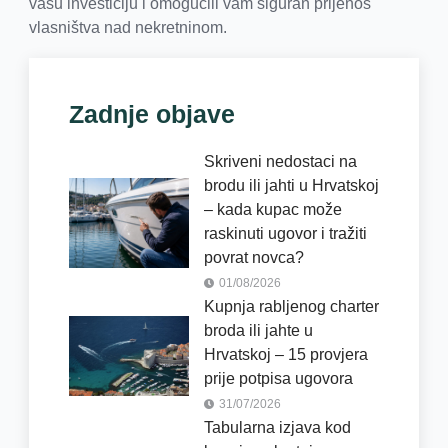
vašu investiciju i omogućili vam siguran prijenos
vlasništva nad nekretninom.
Zadnje objave
Skriveni nedostaci na
brodu ili jahti u Hrvatskoj
– kada kupac može
raskinuti ugovor i tražiti
povrat novca?
01/08/2026
Kupnja rabljenog charter
broda ili jahte u
Hrvatskoj – 15 provjera
prije potpisa ugovora
31/07/2026
Tabularna izjava kod