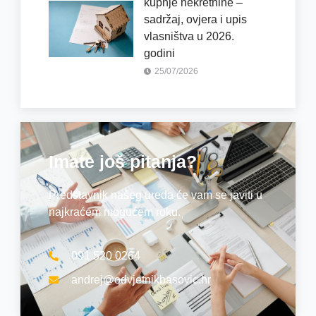
kupnje nekretnine –
sadržaj, ovjera i upis
vlasništva u 2026.
godini
25/07/2026
Imate još pitanja?
Predstavnik našeg ureda će vam se javiti u
najkraćem mogućem roku.
091 520 0264
andrej@odvjetnikbasovic.hr