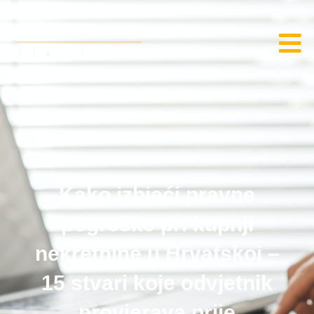
Kako izbjeći pravne
pogreške pri kupnji
nekretnine u Hrvatskoj –
15 stvari koje odvjetnik
provjerava prije