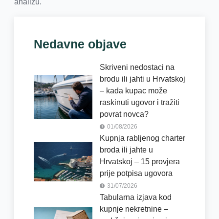
analizu.
Nedavne objave
Skriveni nedostaci na
brodu ili jahti u Hrvatskoj
– kada kupac može
raskinuti ugovor i tražiti
povrat novca?
01/08/2026
Kupnja rabljenog charter
broda ili jahte u
Hrvatskoj – 15 provjera
prije potpisa ugovora
31/07/2026
Tabularna izjava kod
kupnje nekretnine –