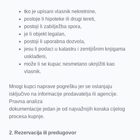
tko je upisani vlasnik nekretnine,
postoje li hipoteke ili drugi tereti,
postoji li zabilježba spora,
je li objekt legalan,
postoji li uporabna dozvola,
jesu li podaci u katastru i zemljišnim knjigama
usklađeni,
može li se kupac nesmetano uknjižiti kao
vlasnik.
Mnogi kupci naprave pogrešku jer se oslanjaju
isključivo na informacije prodavatelja ili agencije.
Pravna analiza
dokumentacije jedan je od najvažnijih koraka cijelog
procesa kupnje.
2. Rezervacija ili predugovor