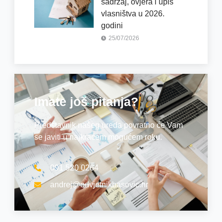
sadržaj, ovjera i upis
vlasništva u 2026.
godini
25/07/2026
Imate još pitanja?
Predstavnik našeg ureda povratno će Vam
se javiti u najkraćem mogućem roku.
091 520 0264
andrej@odvjetnikbasovic.hr