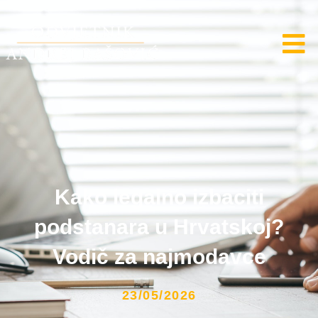
Kako legalno izbaciti
podstanara u Hrvatskoj?
Vodič za najmodavce
23/05/2026