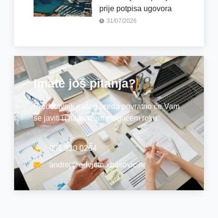
prije potpisa ugovora
31/07/2026
Imate još pitanja?
Predstavnik našeg ureda povratno će Vam
se javiti u najkraćem mogućem roku.
091 520 0264
andrej@odvjetnikbasovic.hr